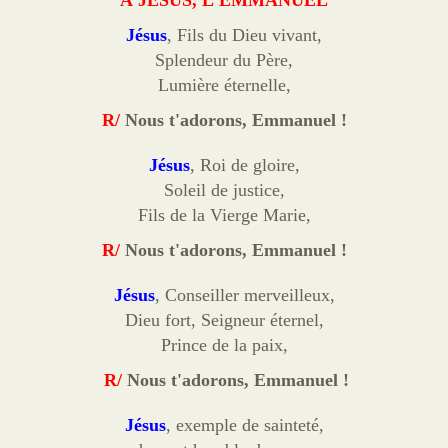
À JÉSUS, L'EMMANUEL
Cordons
Jésus
, Fils du Dieu vivant,
Sites
Splendeur du Père,
Offrandes de messes
Lumière éternelle,
R/
Nous t'adorons, Emmanuel !
Ma Chaîne YouTube
Vidéos populaires
Jésus
, Roi de gloire,
Soleil de justice,
Faire un don
Fils de la Vierge Marie,
E-books
R/
Nous t'adorons, Emmanuel !
Jésus
, Conseiller merveilleux,
Dieu fort, Seigneur éternel,
Prince de la paix,
R/
Nous t'adorons, Emmanuel !
Jésus
, exemple de sainteté,