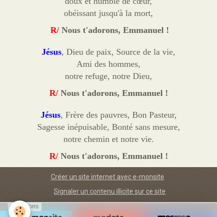
doux et humble de cœur,
obéissant jusqu'à la mort,
R/
Nous t'adorons, Emmanuel !
Jésus
, Dieu de paix, Source de la vie,
Ami des hommes,
notre refuge, notre Dieu,
R/
Nous t'adorons, Emmanuel !
Jésus
, Frère des pauvres, Bon Pasteur,
Sagesse inépuisable, Bonté sans mesure,
notre chemin et notre vie.
R/
Nous t'adorons, Emmanuel !
Créer un site internet avec e-monsite
Signaler un contenu illicite sur ce site
SPONSORS