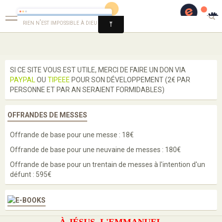
Guérison et Délivrance
rien n'est impossible à dieu
Langues
SI CE SITE VOUS EST UTILE, MERCI DE FAIRE UN DON VIA
PAYPAL
OU
TIPEEE
POUR SON DÉVELOPPEMENT (2€ PAR
Enseignements
PERSONNE ET PAR AN SERAIENT FORMIDABLES)
Enquête
OFFRANDES DE MESSES
Prières
Offrande de base pour une messe : 18€
Paroles de saints
Offrande de base pour une neuvaine de messes : 180€
Bénédictions
Offrande de base pour un trentain de messes à l'intention d'un
défunt : 595€
Médailles
Scapulaires