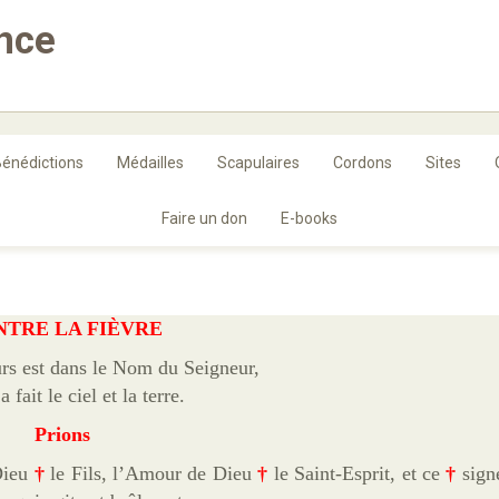
ance
énédictions
Médailles
Scapulaires
Cordons
Sites
Faire un don
E-books
NTRE LA FIÈVRE
rs est dans le Nom du Seigneur,
 fait le ciel et la terre.
Prions
Dieu
†
le Fils, l’Amour de Dieu
†
le Saint-Esprit, et ce
†
signe