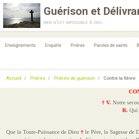
Guérison et Délivr
rien n'est impossible à dieu
Enseignements
Enquête
Prières
Paroles de saints
B
Accueil
Prières
Prières de guérison
Contre la fièvre
CO
†
V.
Notre secou
R.
Qui a
Que la Toute-Puissance de Dieu
†
le Père, la Sagesse de 