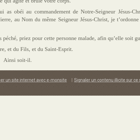
e qui agite et brûle votre corps.
 qui as obéi au commandement de Notre-Seigneur Jésus-Chris
Pierre, au Nom du même Seigneur Jésus-Christ, je t’ordonne 
 péché, priez pour cette personne malade, afin qu’elle soit gu
 et du Fils, et du Saint-Esprit.
Ainsi soit-il.
er un site internet avec e-monsite
Signaler un contenu illicite sur ce 