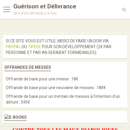
Guérison et Délivrance
rien n'est impossible à dieu
Langues
SI CE SITE VOUS EST UTILE, MERCI DE FAIRE UN DON VIA
PAYPAL
OU
TIPEEE
POUR SON DÉVELOPPEMENT (2€ PAR
Enseignements
PERSONNE ET PAR AN SERAIENT FORMIDABLES)
Enquête
OFFRANDES DE MESSES
Prières
Offrande de base pour une messe : 18€
Paroles de saints
Offrande de base pour une neuvaine de messes : 180€
Bénédictions
Offrande de base pour un trentain de messes à l'intention d'un
défunt : 595€
Médailles
Scapulaires