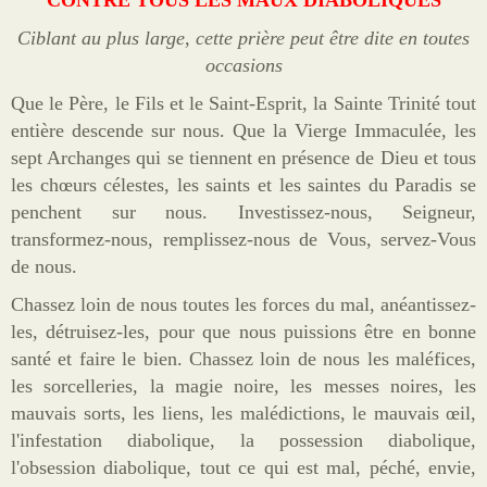
CONTRE TOUS LES MAUX DIABOLIQUES
Cordons
Ciblant au plus large, cette prière peut être dite en toutes
Sites
occasions
Offrandes de messes
Que le Père, le Fils et le Saint-Esprit, la Sainte Trinité tout
entière descende sur nous. Que la Vierge Immaculée, les
Ma Chaîne YouTube
sept Archanges qui se tiennent en présence de Dieu et tous
Vidéos populaires
les chœurs célestes, les saints et les saintes du Paradis se
penchent sur nous. Investissez-nous, Seigneur,
Faire un don
transformez-nous, remplissez-nous de Vous, servez-Vous
E-books
de nous.
Chassez loin de nous toutes les forces du mal, anéantissez-
les, détruisez-les, pour que nous puissions être en bonne
santé et faire le bien. Chassez loin de nous les maléfices,
les sorcelleries, la magie noire, les messes noires, les
mauvais sorts, les liens, les malédictions, le mauvais œil,
l'infestation diabolique, la possession diabolique,
l'obsession diabolique, tout ce qui est mal, péché, envie,