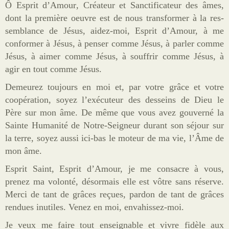
Ô Esprit d’Amour
,
Créateur et Sanctificateur des âmes,
Sites
dont la première oeuvre est de nous transformer à la res­
Offrandes de messes
semblance de Jésus, aidez-moi, Esprit d’Amour, à me
conformer à Jésus, à penser comme Jésus, à parler comme
Ma Chaîne YouTube
Jésus, à aimer comme Jésus, à souffrir comme Jésus, à
agir en tout comme Jésus.
Vidéos populaires
Demeurez toujours en moi et, par votre grâce et votre
Faire un don
coopération, soyez l’exécuteur des desseins de Dieu le
E-books
Père sur mon âme. De même que vous avez gouverné la
Sainte Humanité de Notre-Seigneur durant son séjour sur
la terre, soyez aussi ici-bas le moteur de ma vie, l’Âme de
mon âme.
Esprit Saint, Esprit d’Amour, je me consacre à vous,
prenez ma volonté, désormais elle est vôtre sans réserve.
Merci de tant de grâces reçues, pardon de tant de grâces
rendues inutiles. Venez en moi, envahissez-moi.
Je veux me faire tout enseignable et vivre fidèle aux