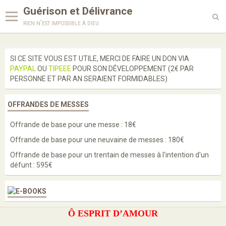
Guérison et Délivrance
rien n'est impossible à dieu
Langues
SI CE SITE VOUS EST UTILE, MERCI DE FAIRE UN DON VIA
PAYPAL
OU
TIPEEE
POUR SON DÉVELOPPEMENT (2€ PAR
Enseignements
PERSONNE ET PAR AN SERAIENT FORMIDABLES)
Enquête
OFFRANDES DE MESSES
Prières
Offrande de base pour une messe : 18€
Paroles de saints
Offrande de base pour une neuvaine de messes : 180€
Bénédictions
Offrande de base pour un trentain de messes à l'intention d'un
défunt : 595€
Médailles
Scapulaires
Ô ESPRIT D’AMOUR
Cordons