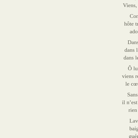
Viens,
Con
hôte t
ado
Dans
dans l
dans l
Ô lu
viens r
le cœ
Sans
il n’es
rien
Lave
baig
guér