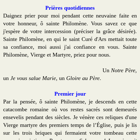
Sites
Prières quotidiennes
Daignez prier pour moi pendant cette neuvaine faite en
Offrandes de messes
votre honneur, ô sainte Philomène. Vous savez ce que
Ma Chaîne YouTube
j'espère de votre intercession (préciser la grâce désirée).
Sainte Philomène, en qui le saint Curé d'Ars mettait toute
Vidéos populaires
sa confiance, moi aussi j'ai confiance en vous. Sainte
Philomène, Vierge et Martyre, priez pour nous.
Faire un don
E-books
Un
Notre Père
,
un
Je vous salue Marie
, un
Gloire au Père
.
Premier jour
Par la pensée, ô sainte Philomène, je descends en cette
catacombe romaine où vos restes sacrés sont demeurés
ensevelis pendant des siècles. Je vénère ces reliques d'une
Vierge martyre des premiers temps de l’Église, puis je lis
sur les trois briques qui fermaient votre tombeau cette