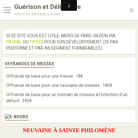
Guérison et Délivrance
rien n'est impossible à dieu
Langues
SI CE SITE VOUS EST UTILE, MERCI DE FAIRE UN DON VIA
PAYPAL
OU
TIPEEE
POUR SON DÉVELOPPEMENT (2€ PAR
Enseignements
PERSONNE ET PAR AN SERAIENT FORMIDABLES)
Enquête
OFFRANDES DE MESSES
Prières
Offrande de base pour une messe : 18€
Paroles de saints
Offrande de base pour une neuvaine de messes : 180€
Bénédictions
Offrande de base pour un trentain de messes à l'intention d'un
défunt : 595€
Médailles
Scapulaires
NEUVAINE À
SAINTE PHILOMÈNE
Cordons