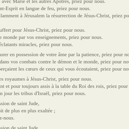
e avec Marie et les autres Apôtres, priez pour nous.
int-Esprit en langue de feu, priez pour nous.
illamment à Jérusalem la résurrection de Jésus-Christ, priez p
uffert pour Jésus-Christ, priez pour nous.
 le monde par vos enseignements, priez pour nous.
éclatants miracles, priez pour nous.
urer en possession de votre âme par la patience, priez pour n
 dans vos combats contre le démon et le monde, priez pour no
 perçaient les cœurs de ceux qui vous écoutaient, priez pour no
es royaumes à Jésus-Christ, priez pour nous.
nt et pour toujours assis à la table du Roi des rois, priez pour
n jour les tribus d'Israël, priez pour nous.
ssion de saint Jude,
it de plus en plus exaltée ;
z-nous.
ssion de saint Jude,