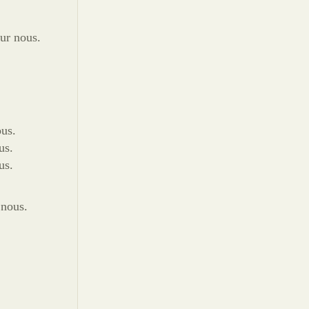
our nous.
ous.
us.
us.
 nous.