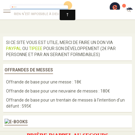
Guérison et Délivrance
rien n'est impossible à dieu
Langues
SI CE SITE VOUS EST UTILE, MERCI DE FAIRE UN DON VIA
PAYPAL
OU
TIPEEE
POUR SON DÉVELOPPEMENT (2€ PAR
Enseignements
PERSONNE ET PAR AN SERAIENT FORMIDABLES)
Enquête
OFFRANDES DE MESSES
Prières
Offrande de base pour une messe : 18€
Paroles de saints
Offrande de base pour une neuvaine de messes : 180€
Bénédictions
Offrande de base pour un trentain de messes à l'intention d'un
défunt : 595€
Médailles
Scapulaires