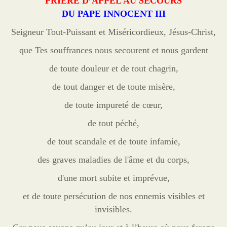
PRIÈRE D’APPEL AU SECOURS
Cordons
DU PAPE INNOCENT III
Sites
Seigneur Tout-Puissant et Miséricordieux, Jésus-Christ,
Offrandes de messes
que Tes souffrances nous secourent et nous gardent
Ma Chaîne YouTube
de toute douleur et de tout chagrin,
Vidéos populaires
de tout danger et de toute misère,
Faire un don
de toute impureté de cœur,
de tout péché,
E-books
de tout scandale et de toute infamie,
des graves maladies de l'âme et du corps,
d'une mort subite et imprévue,
et de toute persécution de nos ennemis visibles et
invisibles.