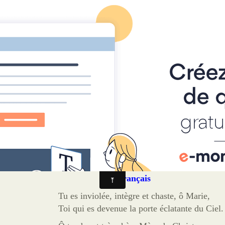
ance
énédictions
Médailles
Scapulaires
Cordons
Sites
Faire un don
E-books
INVIOLATA
Français
Tu es inviolée, intègre et chaste, ô Marie,
Toi qui es devenue la porte éclatante du Ciel.