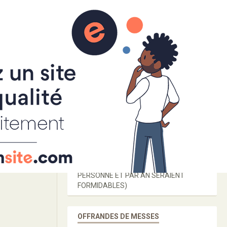
FR
Offrandes de messes
Ma Chaîne YouTube
Vidéos populaires
SI CE SITE VOUS EST UTILE, MERCI DE
FAIRE UN DON VIA
PAYPAL
OU
TIPEEE
POUR SON DÉVELOPPEMENT (2€ PAR
PERSONNE ET PAR AN SERAIENT
FORMIDABLES)
OFFRANDES DE MESSES