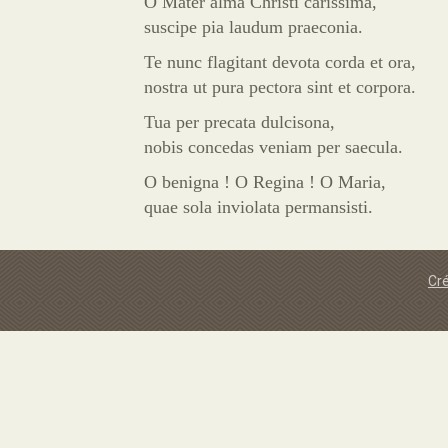
O Mater alma Christi carissima,
suscipe pia laudum praeconia.
Te nunc flagitant devota corda et ora,
nostra ut pura pectora sint et corpora.
Tua per precata dulcisona,
nobis concedas veniam per saecula.
O benigna ! O Regina ! O Maria,
quae sola inviolata permansisti.
Cré