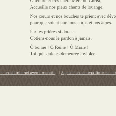
Ô tendre et très chère Mère du Christ,
Accueille nos pieux chants de louange.
Nos cœurs et nos bouches te prient avec dévo
pour que soient purs nos corps et nos âmes.
Par tes prières si douces
Obtiens-nous le pardon à jamais.
Ô bonne ! Ô Reine ! Ô Marie !
Toi qui seule es demeurée inviolée.
er un site internet avec e-monsite
Signaler un contenu illicite sur ce 