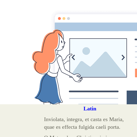
Guérison et Délivr
rien n'est impossible à dieu
Enseignements
Enquête
Prières
Paroles de saints
B
Accueil
Prières
À la Vierge Marie
Inviolata
Latin
Inviolata, integra, et casta es Maria,
quae es effecta fulgida caeli porta.