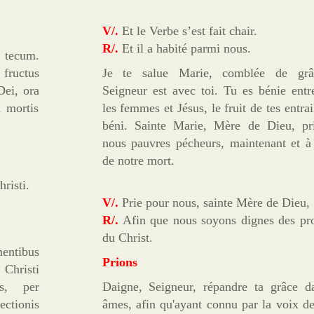
V/.
Et le Verbe s’est fait chair.
R/.
Et il a habité parmi nous.
 tecum.
 fructus
Je te salue Marie, comblée de grâ
Dei, ora
Seigneur est avec toi. Tu es bénie entr
a mortis
les femmes et Jésus, le fruit de tes entrail
béni. Sainte Marie, Mère de Dieu, pr
nous pauvres pécheurs, maintenant et à
de notre mort.
risti.
V/.
Prie pour nous, sainte Mère de Dieu,
R/.
Afin que nous soyons dignes des pr
du Christ.
entibus
Prions
 Christi
us, per
Daigne, Seigneur, répandre ta grâce d
ctionis
âmes, afin qu'ayant connu par la voix d