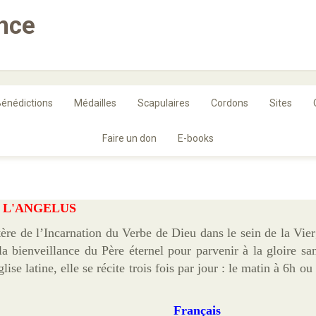
ance
énédictions
Médailles
Scapulaires
Cordons
Sites
Faire un don
E-books
L'ANGELUS
tère de l’Incarnation du Verbe de Dieu dans le sein de la Vie
la bienveillance du Père éternel pour parvenir à la gloire san
ise latine, elle se récite trois fois par jour : le matin à 6h ou
Français