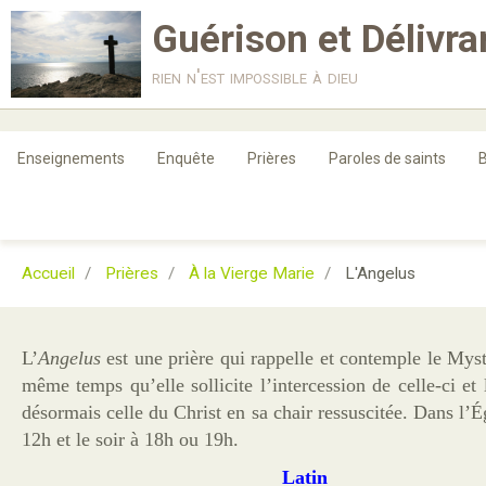
Guérison et Délivr
rien n'est impossible à dieu
Enseignements
Enquête
Prières
Paroles de saints
B
Accueil
Prières
À la Vierge Marie
L'Angelus
L’
Angelus
est une prière qui rappelle et contemple le Mys
même temps qu’elle sollicite l’intercession de celle-ci et 
désormais celle du Christ en sa chair ressuscitée. Dans l’Égl
12h et le soir à 18h ou 19h.
Latin