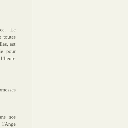
ce. Le
e toutes
les, est
ie pour
 l’heure
omesses
ans nos
e l'Ange