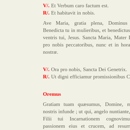
V/.
Et Verbum caro factum est.
R/.
Et habitavit in nobis.
Ave Maria, gratia plena, Dominus
Benedicta tu in mulieribus, et benedictus
ventris tui, Jesus. Sancta Maria, Mater 
pro nobis peccatoribus, nunc et in hor
nostræ.
V/.
Ora pro nobis, Sancta Dei Genetrix.
R/.
Ut digni efficiamur promissionibus Ch
Oremus
Gratiam tuam quæsumus, Domine, m
nostris infunde ; ut qui, angelo nuntiante,
Filii tui Incarnationem cognovim
passionem eius et crucem, ad resurre