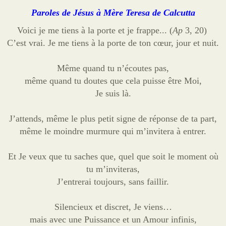
Sites
Paroles de Jésus à Mère Teresa de Calcutta
Offrandes de messes
Voici je me tiens à la porte et je frappe... (
Ap
3, 20)
C’est vrai. Je me tiens à la porte de ton cœur, jour et nuit.
Ma Chaîne YouTube
Même quand tu n’écoutes pas,
Vidéos populaires
même quand tu doutes que cela puisse être Moi,
Faire un don
Je suis là.
E-books
J’attends, même le plus petit signe de réponse de ta part,
même le moindre murmure qui m’invitera à entrer.
Et Je veux que tu saches que, quel que soit le moment où
tu m’inviteras,
J’entrerai toujours, sans faillir.
Silencieux et discret, Je viens…
mais avec une Puissance et un Amour infinis,