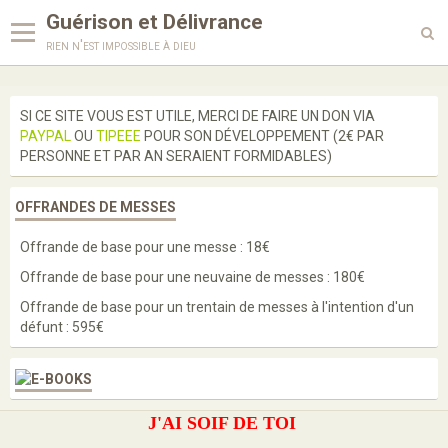
Guérison et Délivrance
rien n'est impossible à dieu
Langues
SI CE SITE VOUS EST UTILE, MERCI DE FAIRE UN DON VIA
PAYPAL
OU
TIPEEE
POUR SON DÉVELOPPEMENT (2€ PAR
Enseignements
PERSONNE ET PAR AN SERAIENT FORMIDABLES)
Enquête
OFFRANDES DE MESSES
Prières
Offrande de base pour une messe : 18€
Paroles de saints
Offrande de base pour une neuvaine de messes : 180€
Bénédictions
Offrande de base pour un trentain de messes à l'intention d'un
défunt : 595€
Médailles
Scapulaires
J'AI SOIF DE TOI
Cordons