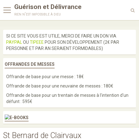
Guérison et Délivrance
rien n'est impossible à dieu
Langues
SI CE SITE VOUS EST UTILE, MERCI DE FAIRE UN DON VIA
PAYPAL
OU
TIPEEE
POUR SON DÉVELOPPEMENT (2€ PAR
Enseignements
PERSONNE ET PAR AN SERAIENT FORMIDABLES)
Enquête
OFFRANDES DE MESSES
Prières
Offrande de base pour une messe : 18€
Paroles de saints
Offrande de base pour une neuvaine de messes : 180€
Bénédictions
Offrande de base pour un trentain de messes à l'intention d'un
défunt : 595€
Médailles
Scapulaires
Cordons
St Bernard de Clairvaux