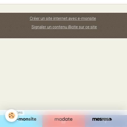
Sites
Offrandes de messes
Créer un site internet avec e-monsite
Signaler un contenu illicite sur ce site
Ma Chaîne YouTube
Vidéos populaires
Faire un don
E-books
SPONSORS