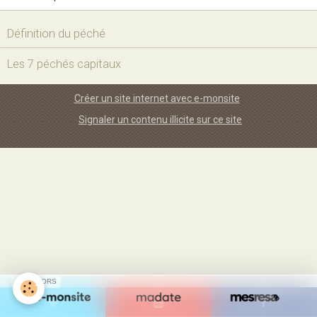
Sites
Définition du péché
Offrandes de messes
Les 7 péchés capitaux
Ma Chaîne YouTube
Vidéos populaires
Créer un site internet avec e-monsite
Signaler un contenu illicite sur ce site
Faire un don
E-books
SPONSORS