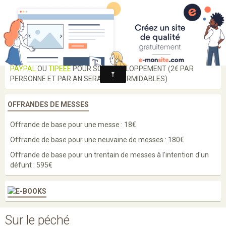
Guérison et Délivrance
rien n'est impossible à dieu
Langues
SI CE SITE VOUS EST UTILE, MERCI DE FAIRE UN DON VIA
PAYPAL
OU
TIPEEE
POUR SON DÉVELOPPEMENT (2€ PAR
Enseignements
PERSONNE ET PAR AN SERAIENT FORMIDABLES)
Enquête
OFFRANDES DE MESSES
Prières
Offrande de base pour une messe : 18€
Paroles de saints
Offrande de base pour une neuvaine de messes : 180€
Bénédictions
Offrande de base pour un trentain de messes à l'intention d'un
défunt : 595€
Médailles
Scapulaires
Cordons
Sur le péché