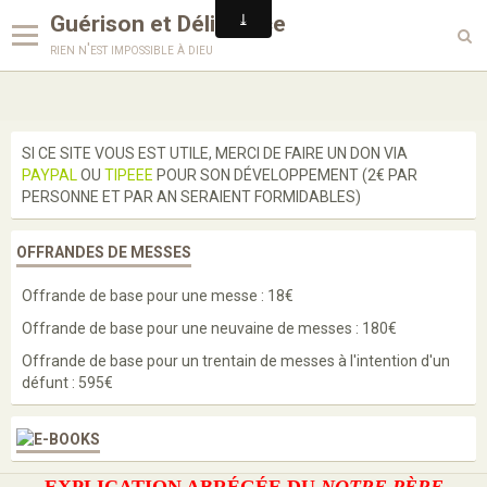
Guérison et Délivrance
rien n'est impossible à dieu
Langues
SI CE SITE VOUS EST UTILE, MERCI DE FAIRE UN DON VIA
PAYPAL
OU
TIPEEE
POUR SON DÉVELOPPEMENT (2€ PAR
Enseignements
PERSONNE ET PAR AN SERAIENT FORMIDABLES)
Enquête
OFFRANDES DE MESSES
Prières
Offrande de base pour une messe : 18€
Paroles de saints
Offrande de base pour une neuvaine de messes : 180€
Bénédictions
Offrande de base pour un trentain de messes à l'intention d'un
défunt : 595€
Médailles
Scapulaires