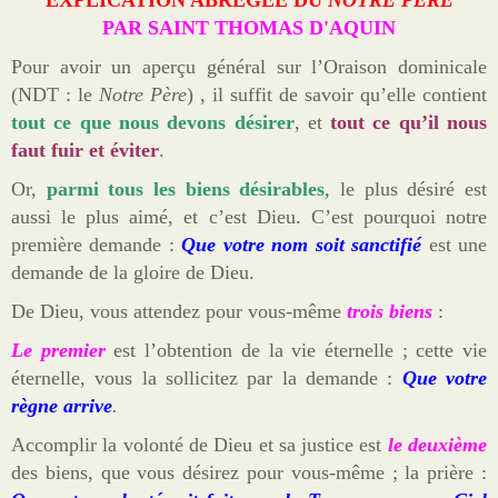
EXPLICATION ABRÉGÉE DU
NOTRE PÈRE
Cordons
PAR SAINT THOMAS D'AQUIN
Sites
Pour avoir un aperçu général sur l’Oraison dominicale
Offrandes de messes
(NDT : le
Notre Père
) , il suffit de savoir qu’elle contient
tout ce que nous devons désirer
, et
tout ce qu’il nous
Ma Chaîne YouTube
faut fuir et éviter
.
Vidéos populaires
Or,
parmi tous les biens désirables
, le plus désiré est
aussi le plus aimé, et c’est Dieu. C’est pourquoi notre
Faire un don
première demande :
Que votre nom soit sanctifié
est une
E-books
demande de la gloire de Dieu.
De Dieu, vous attendez pour vous-même
trois biens
:
Le premier
est l’obtention de la vie éternelle ; cette vie
éternelle, vous la sollicitez par la demande :
Que votre
règne arrive
.
Accomplir la volonté de Dieu et sa justice est
le deuxième
des biens, que vous désirez pour vous-même ; la prière :