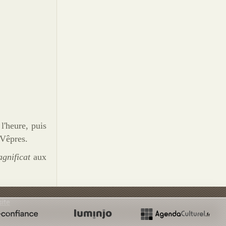
 l'heure, puis
 Vêpres.
gnificat
aux
site