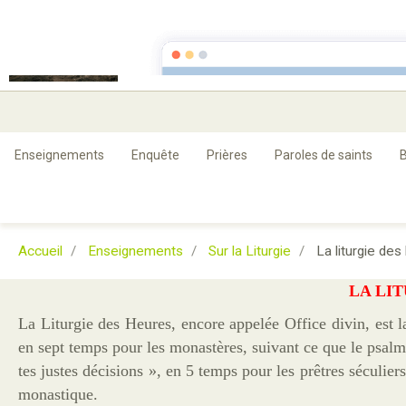
Guérison et Délivr
rien n'est impossible à dieu
Enseignements
Enquête
Prières
Paroles de saints
B
Accueil
Enseignements
Sur la Liturgie
La liturgie des
LA LI
La Liturgie des Heures, encore appelée Office divin, est la
en sept temps pour les monastères, suivant ce que le psalmi
tes justes décisions », en 5 temps pour les prêtres séculiers
monastique.