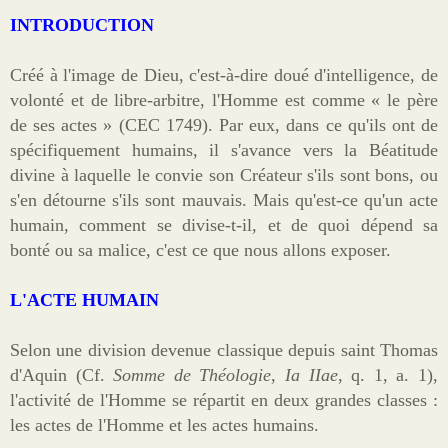
Sites
INTRODUCTION
Offrandes de messes
Créé à l'image de Dieu, c'est-à-dire doué d'intelligence, de
Ma Chaîne YouTube
volonté et de libre-arbitre, l'Homme est comme « le père
de ses actes » (CEC 1749). Par eux, dans ce qu'ils ont de
Vidéos populaires
spécifiquement humains, il s'avance vers la Béatitude
divine à laquelle le convie son Créateur s'ils sont bons, ou
Faire un don
s'en détourne s'ils sont mauvais. Mais qu'est-ce qu'un acte
E-books
humain, comment se divise-t-il, et de quoi dépend sa
bonté ou sa malice, c'est ce que nous allons exposer.
L'ACTE HUMAIN
Selon une division devenue classique depuis saint Thomas
d'Aquin (Cf.
Somme de Théologie
,
Ia IIae
, q. 1, a. 1),
l'activité de l'Homme se répartit en deux grandes classes :
les actes de l'Homme et les actes humains.