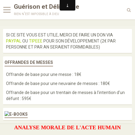
Guérison et Délivrance
rien n'est impossible à dieu
Langues
SI CE SITE VOUS EST UTILE, MERCI DE FAIRE UN DON VIA
PAYPAL
OU
TIPEEE
POUR SON DÉVELOPPEMENT (2€ PAR
Enseignements
PERSONNE ET PAR AN SERAIENT FORMIDABLES)
Enquête
OFFRANDES DE MESSES
Prières
Offrande de base pour une messe : 18€
Paroles de saints
Offrande de base pour une neuvaine de messes : 180€
Bénédictions
Offrande de base pour un trentain de messes à l'intention d'un
défunt : 595€
Médailles
Scapulaires
ANALYSE MORALE DE L'ACTE HUMAIN
Cordons