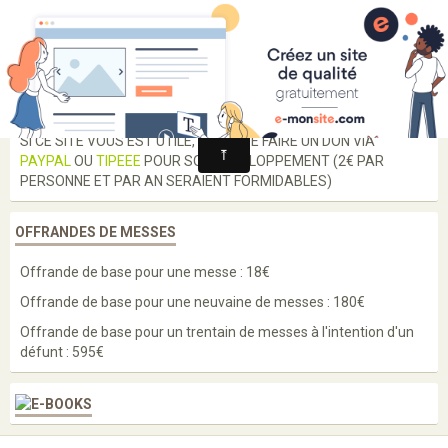
Guérison et Délivrance
rien n'est impossible à dieu
Langues
SI CE SITE VOUS EST UTILE, MERCI DE FAIRE UN DON VIA
PAYPAL
OU
TIPEEE
POUR SON DÉVELOPPEMENT (2€ PAR
Enseignements
PERSONNE ET PAR AN SERAIENT FORMIDABLES)
Enquête
OFFRANDES DE MESSES
Prières
Offrande de base pour une messe : 18€
Paroles de saints
Offrande de base pour une neuvaine de messes : 180€
Bénédictions
Offrande de base pour un trentain de messes à l'intention d'un
défunt : 595€
Médailles
Scapulaires