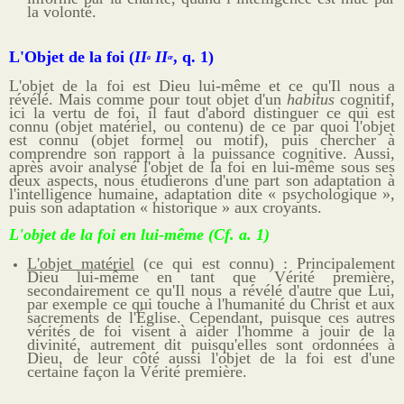
la volonté.
L'Objet de la foi (
II
II
, q. 1)
a
æ
L'objet de la foi est Dieu lui-même et ce qu'Il nous a
révélé. Mais comme pour tout objet d'un
habitus
cognitif,
ici la vertu de foi, il faut d'abord distinguer ce qui est
connu (objet matériel, ou contenu) de ce par quoi l'objet
est connu (objet formel ou motif), puis chercher à
comprendre son rapport à la puissance cognitive. Aussi,
après avoir analysé l'objet de la foi en lui-même sous ses
deux aspects, nous étudierons d'une part son adaptation à
l'intelligence humaine, adaptation dite « psychologique »,
puis son adaptation « historique » aux croyants.
L'objet de la foi en lui-même (Cf. a. 1)
L'objet matériel
(ce qui est connu) : Principalement
Dieu lui-même en tant que Vérité première,
secondairement ce qu'Il nous a révélé d'autre que Lui,
par exemple ce qui touche à l'humanité du Christ et aux
sacrements de l'Église. Cependant, puisque ces autres
vérités de foi visent à aider l'homme à jouir de la
divinité, autrement dit puisqu'elles sont ordonnées à
Dieu, de leur côté aussi l'objet de la foi est d'une
certaine façon la Vérité première.