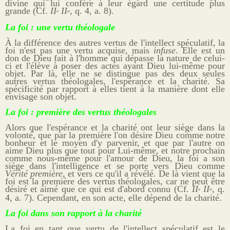
divine qui lui confère à leur égard une certitude plus
grande (Cf.
II
II
, q. 4, a. 8).
a
æ
La foi : une vertu théologale
À
la différence des autres vertus de l'intellect spéculatif, la
foi n'est pas une vertu acquise, mais
infuse
. Elle est un
don de Dieu fait à l'homme qui dépasse la nature de celui-
ci et l'élève à poser des actes ayant Dieu lui-même pour
objet. Par là, elle ne se distingue pas des deux seules
autres vertus théologales, l'espérance et la charité. Sa
spécificité par rapport à elles tient à la manière dont elle
envisage son objet.
La foi : première des vertus théologales
Alors que l'espérance et la charité ont leur siège dans la
volonté, que par la première l'on désire Dieu comme notre
bonheur et le moyen d'y parvenir, et que par l'autre on
aime Dieu plus que tout pour Lui-même, et notre prochain
comme nous-même pour l'amour de Dieu, la foi a son
siège dans l'intelligence et se porte vers Dieu comme
Vérité première
, et vers ce qu'il a révélé. De là vient que la
foi est la première des vertus théologales, car ne peut être
désiré et aimé que ce qui est d'abord connu (Cf.
II
II
, q.
a
æ
4, a. 7). Cependant, en son acte, elle dépend de la charité.
La foi dans son rapport à la charité
La foi en tant que vertu de l'intellect spéculatif est le