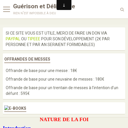
Guérison et Délivrance
rien n'est impossible à dieu
Langues
SI CE SITE VOUS EST UTILE, MERCI DE FAIRE UN DON VIA
PAYPAL
OU
TIPEEE
POUR SON DÉVELOPPEMENT (2€ PAR
Enseignements
PERSONNE ET PAR AN SERAIENT FORMIDABLES)
Enquête
OFFRANDES DE MESSES
Prières
Offrande de base pour une messe : 18€
Paroles de saints
Offrande de base pour une neuvaine de messes : 180€
Bénédictions
Offrande de base pour un trentain de messes à l'intention d'un
défunt : 595€
Médailles
Scapulaires
NATURE DE LA FOI
Cordons