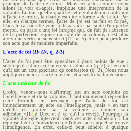
principe de l'acte de croire. Mais cet acte, comme nous
allons le voir ci-après, implique une intervention de la
volonté. En tant qu'elle qualifie cette volonté qui contribue
à l'acte de croire, la charité est dite « forme » de la foi. Par
elle, en d'autres termes, l'acte de foi est parfait et formé.
Dans le cas où elle vient à disparaître par suite d'un péché
mortel, on parle d'une foi informe qui, du fait de l'absence
de la perfection requise du côté de la volonté, n'est plus
alors une vertu au sens strict (Cf. a. 5) et ne peut produire
son acte que de manière imparfaite.
L'acte de foi (
II
II
, q. 2-3)
a
æ
L'acte de foi peut être considéré à deux points de vue :
selon qu'il est un acte intérieur d'adhésion (q. 2), et en tant
qu'il est un acte extérieur de confession (q. 3). Nous nous
appliquerons ici à l'acte intérieur et à ses trois dimensions.
L'acte intérieur de foi
Croire, venons-nous d'affirmer, est un acte conjoint de
l'intelligence et de la volonté. Il faut maintenant reprendre
cette formule en précisant que l'acte de foi est
immédiatement un acte de l'intelligence, mais «
en tant
qu'elle est portée par la volonté à donner son
adhésion
»
[
1
]
à Dieu et à ce qu'Il a révélé. Pourquoi la
volonté doit-elle intervenir dans cet acte d'adhésion ? La
réponse tient à l'inévidence de l'objet face auquel se trouve
l'intelligence. En effet, celle-ci peut adhérer à quelque