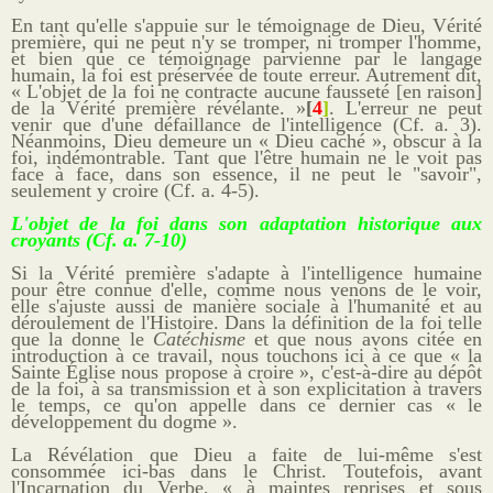
En tant qu'elle s'appuie sur le témoignage de Dieu, Vérité
première, qui ne peut n'y se tromper, ni tromper l'homme,
et bien que ce témoignage parvienne par le langage
humain, la foi est préservée de toute erreur. Autrement dit,
« L'objet de la foi ne contracte aucune fausseté [en raison]
de la Vérité première révélante. »
[
4
]
. L'erreur ne peut
venir que d'une défaillance de l'intelligence (Cf. a. 3).
Néanmoins, Dieu demeure un « Dieu caché », obscur à la
foi, indémontrable. Tant que l'être humain ne le voit pas
face à face, dans son essence, il ne peut le "savoir",
seulement y croire (Cf. a. 4-5).
L'objet de la foi dans son adaptation historique aux
croyants (Cf. a. 7-10)
Si la Vérité première s'adapte à l'intelligence humaine
pour être connue d'elle, comme nous venons de le voir,
elle s'ajuste aussi de manière sociale à l'humanité et au
déroulement de l'Histoire. Dans la définition de la foi telle
que la donne le
Catéchisme
et que nous avons citée en
introduction à ce travail, nous touchons ici à ce que « la
Sainte Église nous propose à croire », c'est-à-dire au dépôt
de la foi, à sa transmission et à son explicitation à travers
le temps, ce qu'on appelle dans ce dernier cas « le
développement du dogme ».
La Révélation que Dieu a faite de lui-même s'est
consommée ici-bas dans le Christ. Toutefois, avant
l'Incarnation du Verbe, «
à maintes reprises et sous