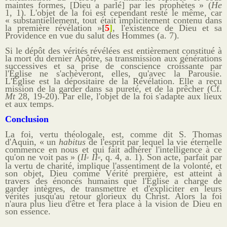
maintes formes, [Dieu
a parlé
] par les prophètes » (
He
1, 1). L'objet de la foi est cependant resté le même, car
« substantiellement, tout était implicitement contenu dans
la première révélation »
[
5
]
, l'existence de Dieu et sa
Providence en vue du salut des Hommes (a. 7).
Si le dépôt des vérités révélées est entièrement constitué à
la mort du dernier Apôtre, sa transmission aux générations
successives et sa prise de conscience croissante par
l'Église ne s'achèveront, elles, qu'avec la Parousie.
L'Église est la dépositaire de la Révélation. Elle a reçu
mission de la garder dans sa pureté, et de la prêcher (Cf.
Mt
28, 19-20). Par elle, l'objet de la foi s'adapte aux lieux
et aux temps.
Conclusion
La foi, vertu théologale, est, comme dit S. Thomas
d'Aquin, « un
habitus
de l'esprit par lequel la vie éternelle
commence en nous et qui fait adhérer l'intelligence à ce
qu'on ne voit pas » (
II
II
, q. 4, a. 1). Son acte, parfait par
a
æ
la vertu de charité, implique l'assentiment de la volonté, et
son objet, Dieu comme Vérité première, est atteint à
travers des énoncés humains que l'Église a charge de
garder intègres, de transmettre et d'expliciter en leurs
vérités jusqu'au retour glorieux du Christ. Alors la foi
n'aura plus lieu d'être et fera place à la vision de Dieu en
son essence.