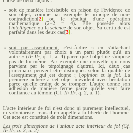
chose de deux façons :
soit de manière irrésistible
en raison de l'évidence de
son objet, comme par exemple le principe de non-
contradiction
[
2
]
ou le résultat d'une opération
mathématique (2+2 = 4). Elle possède alors
l'
intelligence
ou la
science
de son objet. Sa certitude est
parfaite dans les deux cas
[
3
]
.
soit par assentiment
, c'est-à-dire « en s'attachant
volontairement par choix à un parti plutôt qu'à un
autre » (
II
II
, q. 1, a. 4) parce que l'objet ne s'impose
a
æ
pas de lui-même. Par exemple une nouvelle qui nous
parvient par le témoignage d'autrui. Ici, deux cas
principaux peuvent être distingués selon la qualité de
l'assentiment qui est donné : l'
opinion
et la
foi
. La
première adhère à cet objet inévident avec hésitation
parce qu'elle craint de se tromper. L'autre donne son
adhésion de manière ferme parce qu'elle veut faire
confiance au témoin (Cf.
II
II
, q. 2, a. 1).
a
æ
L'acte intérieur de foi n'est donc ni purement intellectuel,
ni volontariste, mais il en appelle à la liberté de l'homme.
Cet acte est constitué de trois dimensions.
Les trois dimensions de l'unique acte intérieur de foi (Cf.
II
II
, q. 2, a. 2)
a
æ