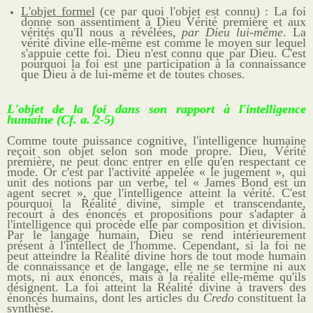
L'objet formel
(ce par quoi l'objet est connu) : La foi
donne son assentiment à Dieu Vérité première et aux
vérités qu'Il nous a révélées,
par Dieu lui-même
. La
vérité divine elle-même est comme le moyen sur lequel
s'appuie cette foi. Dieu n'est connu que par Dieu. C'est
pourquoi la foi est une participation à la connaissance
que Dieu à de lui-même et de toutes choses.
L'objet de la foi dans son rapport à l'intelligence
humaine (Cf. a. 2-5)
Comme toute puissance cognitive, l'intelligence humaine
reçoit son objet selon son mode propre. Dieu, Vérité
première, ne peut donc entrer en elle qu'en respectant ce
mode. Or c'est par l'activité appelée « le jugement », qui
unit des notions par un verbe, tel « James Bond est un
agent secret », que l'intelligence atteint la vérité. C'est
pourquoi la Réalité divine, simple et transcendante,
recourt à des énoncés et propositions pour s'adapter à
l'intelligence qui procède elle par composition et division.
Par le langage humain, Dieu se rend intérieurement
présent à l'intellect de l'homme. Cependant, si la foi ne
peut atteindre la Réalité divine hors de tout mode humain
de connaissance et de langage, elle ne se termine ni aux
mots, ni aux énoncés, mais à la réalité elle-même qu'ils
désignent. La foi atteint la Réalité divine à travers des
énoncés humains, dont les articles du
Credo
constituent la
synthèse.