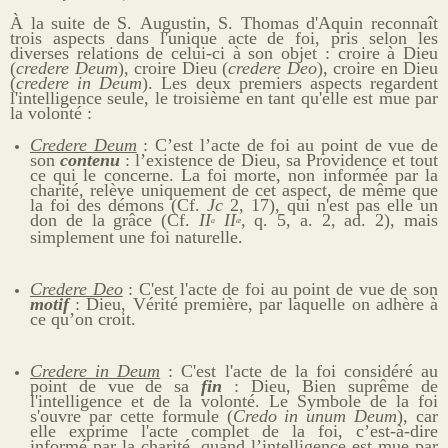
À la suite de S. Augustin, S. Thomas d'Aquin reconnaît
trois aspects dans l'unique acte de foi, pris selon les
diverses relations de celui-ci à son objet : croire à Dieu
(
credere Deum
), croire Dieu (
credere Deo
), croire en Dieu
(
credere in Deum
). Les deux premiers aspects regardent
l'intelligence seule, le troisième en tant qu'elle est mue par
la volonté :
Credere Deum
: C’est l’acte de foi au point de vue de
son
contenu
: l’existence de Dieu, sa Providence et tout
ce qui le concerne. La foi morte, non informée par la
charité, relève uniquement de cet aspect, de même que
la foi des démons (Cf.
Jc
2, 17), qui n'est pas elle un
don de la grâce (Cf.
II
II
, q. 5, a. 2, ad. 2), mais
a
æ
simplement une foi naturelle.
Credere Deo
: C'est l'acte de foi au point de vue de son
motif
: Dieu, Vérité première, par laquelle on adhère à
ce qu’on croit.
Credere in Deum
: C'est l'acte de la foi considéré au
point de vue de sa
fin
: Dieu, Bien suprême de
l'intelligence et de la volonté. Le Symbole de la foi
s'ouvre par cette formule (
Credo in unum Deum
), car
elle exprime l'acte complet de la foi, c’est-à-dire
informé par la charité, quand l’intelligence est mue par