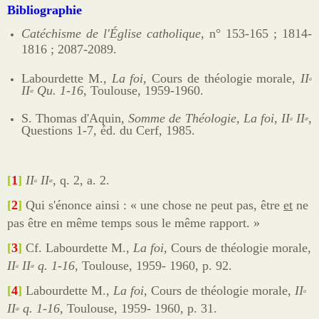
Bibliographie
Catéchisme de l'Église catholique
, n° 153-165 ; 1814-
1816 ; 2087-2089.
Labourdette M.,
La foi
, Cours de théologie morale,
II
a
II
Qu. 1-16
, Toulouse, 1959-1960.
æ
S. Thomas d'Aquin
,
Somme de Théologie, La foi
,
II
II
,
a
æ
Questions 1-7, éd. du Cerf, 1985.
[
1
]
II
II
, q. 2, a. 2.
a
æ
[
2
]
Qui s'énonce ainsi : « une chose ne peut pas, être
et
ne
pas être en même temps sous le même rapport. »
[
3
]
Cf. L
abourdette
M.,
La foi
, Cours de théologie morale,
II
II
q. 1-16
, Toulouse, 1959- 1960, p. 92.
a
æ
[
4
]
L
abourdette
M.,
La foi
, Cours de théologie morale,
II
a
II
q. 1-16
, Toulouse, 1959- 1960, p. 31.
æ