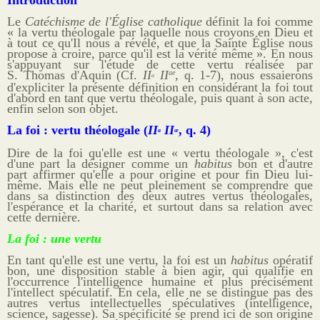
Introduction
Sites
Le
Catéchisme de l'Église catholique
définit la foi comme
« la vertu théologale par laquelle nous croyons en Dieu et
Offrandes de messes
à tout ce qu'Il nous a révélé, et que la Sainte Église nous
propose à croire, parce qu'il est la vérité même ». En nous
s'appuyant sur l'étude de cette vertu réalisée par
Ma Chaîne YouTube
S. Thomas d'Aquin (Cf.
II
II
, q. 1-7), nous essaierons
ae
a
d'expliciter la présente définition en considérant la foi tout
d'abord en tant que vertu théologale, puis quant à son acte,
Vidéos populaires
enfin selon son objet.
Faire un don
La foi : vertu théologale (
II
II
, q. 4)
a
æ
Dire de la foi qu'elle est une « vertu théologale », c'est
E-books
d'une part la désigner comme un
habitus
bon et d'autre
part affirmer qu'elle a pour origine et pour fin Dieu lui-
même. Mais elle ne peut pleinement se comprendre que
dans sa distinction des deux autres vertus théologales,
l'espérance et la charité, et surtout dans sa relation avec
cette dernière.
La foi : une vertu
En tant qu'elle est une vertu, la foi est un
habitus
opératif
bon, une disposition stable à bien agir, qui qualifie en
l'occurrence l'intelligence humaine et plus précisément
l'intellect spéculatif. En cela, elle ne se distingue pas des
autres vertus intellectuelles spéculatives (intelligence,
science, sagesse). Sa spécificité se prend ici de son origine