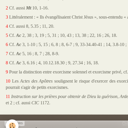
2
Cf. aussi
Mt
10, 1-16.
3
Littéralement : « Ils évangélisaient Christ Jésus », sous-entendu 
4
Cf. aussi 8, 5.35 ; 11, 20.
5
Cf.
Ac
2, 38 ; 3, 19 ; 5, 31 ; 10, 43 ; 13, 38 ; 22, 16 ; 26, 18.
6
Cf.
Ac
3, 1-10 ; 5, 15 ; 6, 8 ; 8, 6-7 ; 9, 33-34.40-41 ; 14, 3.8-10 ;
7
Cf.
Ac
5, 16 ;
8, 7 ;
28, 8-9.
8
Cf.
Ac
3, 6.16 ; 4, 10.12.18.30 ; 9, 27.34 ; 16, 18.
9
Pour la distinction entre exorcisme solennel et exorcisme privé, cf
10
Les
Actes des Apôtres
soulignent le risque d'exercer des exorci
pourrait s'agir de petits exorcismes.
11
Instruction sur les prières
pour obtenir de Dieu la guérison
,
Arden
et 2 ; cf. aussi
CIC
1172.
Cré
SPONSORS