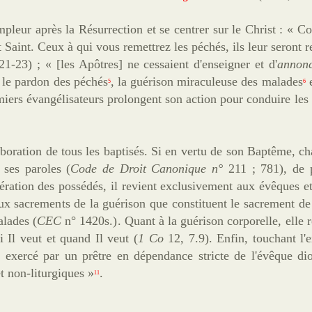
leur après la Résurrection et se centrer sur le Christ : « 
 Saint. Ceux à qui vous remettrez les péchés, ils leur seront r
21-23) ;
« [les Apôtres]
ne cessaient d'enseigner et d'
annon
, le pardon des péchés
, la guérison miraculeuse des malades
e
5
6
emiers évangélisateurs prolongent son action pour conduire le
aboration de tous les baptisés. Si en vertu de son Baptême, ch
 ses paroles (
Code de Droit Canonique n°
211 ; 781), de p
ération des possédés, il revient exclusivement aux évêques et
eux sacrements de la guérison que constituent le sacrement de
alades (
CEC
n° 1420s.)
. Quant à la guérison corporelle, elle r
 Il veut et quand Il veut (
1 Co
12, 7.9). Enfin, touchant l'
 exercé par un prêtre en dépendance stricte de l'évêque di
et non-liturgiques »
.
11