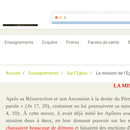
Guérison et Délivr
rien n'est impossible à dieu
Enseignements
Enquête
Prières
Paroles de saints
B
Accueil
Enseignements
Sur l'Église
La mission de l'Ég
LA MI
Après sa Résurrection et son Ascension à la droite du Père
parole » (
Jn
17, 20), croiraient en lui poursuivent sa mis
4, 10)
. À cette œuvre, il avait déjà initié les Apôtres av
1
mission deux à deux, en leur donnant pouvoir sur les esp
chassaient beaucoup de démons
et faisaient des onctions 