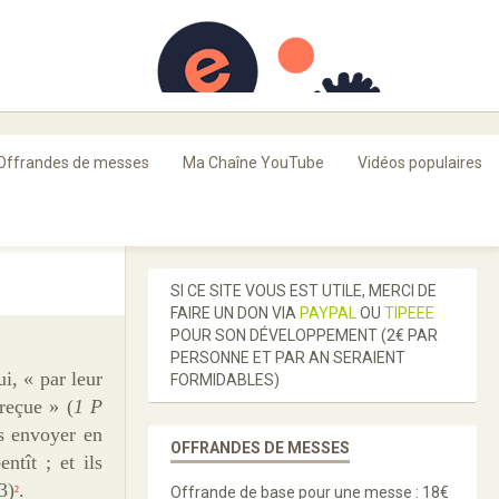
FR
Offrandes de messes
Ma Chaîne YouTube
Vidéos populaires
SI CE SITE VOUS EST UTILE, MERCI DE
FAIRE UN DON VIA
PAYPAL
OU
TIPEEE
POUR SON DÉVELOPPEMENT (2€ PAR
PERSONNE ET PAR AN SERAIENT
i, « par leur
FORMIDABLES)
reçue » (
1 P
es envoyer en
OFFRANDES DE MESSES
ntît ; et ils
3)
.
Offrande de base pour une messe : 18€
2