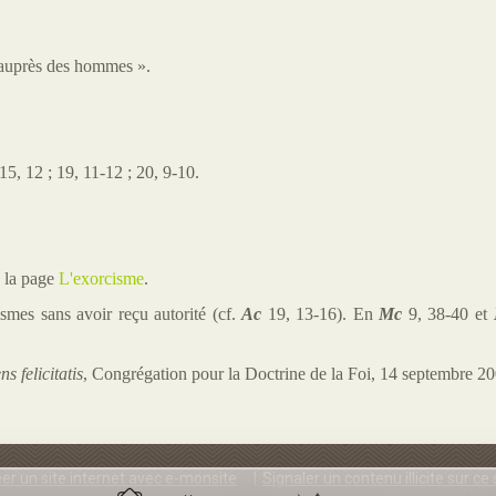
« auprès des hommes ».
15,
12
; 19,
11-12
; 20,
9-10.
. la page
L'exorcisme
.
smes sans avoir reçu autorité (cf.
Ac
19, 13-16). En
Mc
9, 38-40 et
s felicitatis
, Congrégation pour la Doctrine de la Foi, 14 septembre 2
er un site internet avec e-monsite
Signaler un contenu illicite sur ce 