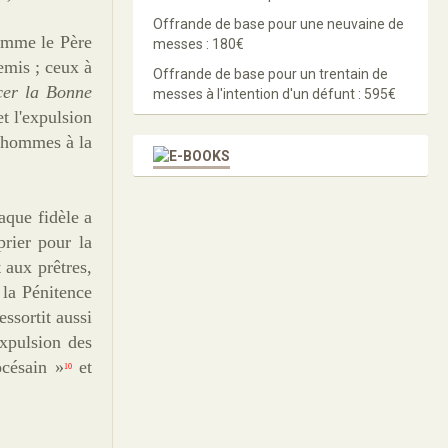
Offrande de base pour une neuvaine de
Comme le Père
messes : 180€
emis ; ceux à
Offrande de base pour un trentain de
cer la Bonne
messes à l'intention d'un défunt : 595€
t l'expulsion
s hommes à la
aque fidèle a
rier pour la
 aux prêtres,
 la Pénitence
essortit aussi
expulsion des
océsain »
et
10