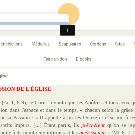
ance
énédictions
Médailles
Scapulaires
Cordons
Sites
Faire un don
E-books
lise
SSION DE L'ÉGLISE
 (
Ac
1, 8-9), le Christ a voulu que les Apôtres et tous ceux qu
sion dans l'espace et dans le temps, « chacun selon la grâce 
ant sa Passion : « Il appelle à lui les Douze et il se mit à l
rits impurs. [...] Étant partis, ils
prêchèrent
qu'on se repe
d'huile à de nombreux infirmes et les
guérissaient
» (
Mc
6, 7.1