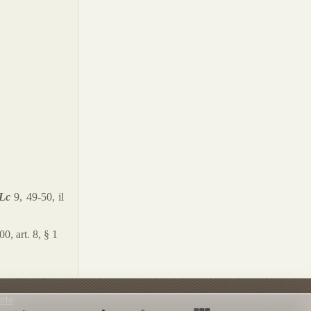
Lc
9, 49-50, il
000
, a
rt. 8, § 1
site