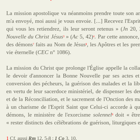
La mission apostolique va néanmoins prendre toute son amp
m'a envoyé, moi aussi je vous envoie. [...] Recevez l'Esprit
qui vous les retiendrez, ils leur seront retenus » (
Jn
20, 
Nouvelle du Christ Jésus
» (
Ac
5, 42)
. Par cette annonce
3
4
des démons
faits au Nom de Jésus
, les Apôtres et les pr
7
8
vie éternelle (
CEC
n° 1086).
La mission du Christ que prolonge l'Église appelle la coll
le devoir d'annoncer la Bonne Nouvelle par ses actes et
conversion des pécheurs, la guérison des malades et la lib
en vertu de leur sacerdoce ministériel, de dispenser les d
et de la Réconciliation, et le sacrement de l'Onction des m
à un charisme de l'Esprit Saint que Celui-ci accorde à qui
démons, le ministère de l'exorcisme
solennel
doit « être
9
« rester distincts des célébrations de guérison, liturgiques 
1
Cf. aussi
Rm
12, 5-8 ;
1 Co
3, 10.