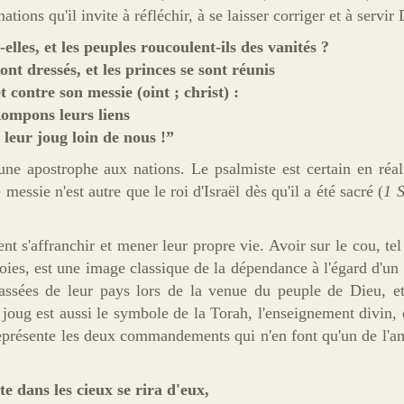
ions qu'il invite à réfléchir, à se laisser corriger et à servir 
lles, et les peuples roucoulent-ils des vanités ?
ont dressés, et les princes se sont réunis
t contre son messie (oint ; christ) :
mpons leurs liens
s leur joug loin de nous
!
”
ne apostrophe aux nations. Le psalmiste est certain en réal
essie n'est autre que le roi d'Israël dès qu'il a été sacré (
1 
nt s'affranchir et mener leur propre vie. Avoir sur le cou, tel
ies, est une image classique de la dépendance à l'égard d'un p
hassées de leur pays lors de la venue du peuple de Dieu, et
 joug est aussi le symbole de la Torah, l'enseignement divin, e
l représente les deux commandements qui n'en font qu'un de l'
e dans les cieux se rira d'eux,