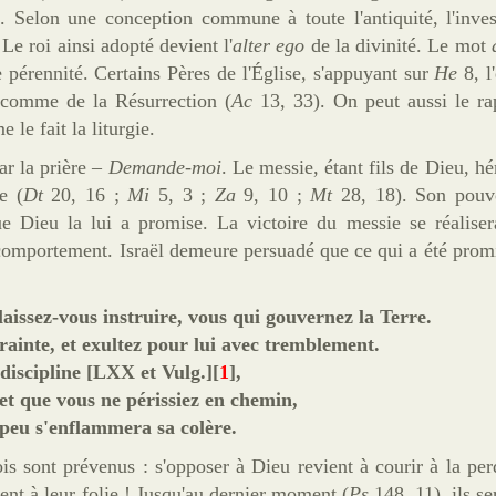
 Selon une conception commune à toute l'antiquité, l'inves
 Le roi ainsi adopté devient l'
alter ego
de la divinité. Le mot
 pérennité. Certains Pères de l'Église, s'appuyant sur
He
8, l
t comme de la Résurrection (
Ac
13, 33). On peut aussi le ra
le fait la liturgie.
ar la prière
–
Demande-moi
. Le messie, étant fils de Dieu, hé
e (
Dt
20, 16 ;
Mi
5, 3 ;
Za
9, 10 ;
Mt
28, 18). Son pouvo
ue Dieu la lui a promise. La victoire du messie se réaliser
r comportement. Israël demeure persuadé que ce qui a été promi
aissez-vous instruire, vous qui gouvernez la Terre.
rainte, et exultez pour lui avec tremblement.
 discipline [LXX et Vulg.][
1
],
e et que vous ne périssiez en chemin,
 peu s'enflammera sa colère.
is sont prévenus : s'opposer à Dieu revient à courir à la perd
ent à leur folie
!
Jusqu'au dernier moment (
Ps
148, 11), ils se