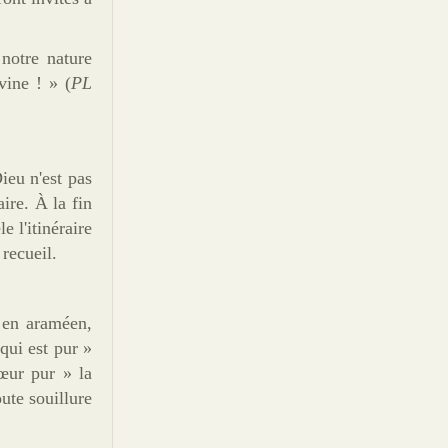
notre nature
vine
! » (
PL
ieu n'est pas
aire.
À
la fin
e l'itinéraire
 recueil.
 en araméen,
 qui est pur »
œ
ur
pur » la
ute souillure