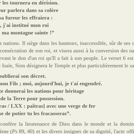
 les tournera en dérision.
eur parlera dans sa colère
sa fureur les effraiera :
 j'ai institué mon roi
, ma montagne sainte
!
”
nations. Il siège dans les hauteurs, inaccessible, sûr de ses 
onsécration de son roi, et visera aussi à la conversion des nat
vant le don d'un roi qu'Il a fait à son peuple. Le verset 6 est
e
Isaïe, Sion désignera le Temple et plus particulièrement le sa
ublierai son décret.
on Fils ; moi, aujourd'hui, je t'ai engendré.
e donnerai les nations pour héritage
s de la Terre pour possession.
ras / LXX : paîtras] avec une verge de fer
 de potier tu les fracasseras”.
 confère la lieutenance de Dieu dans le
monde
et la domina
dème (
Ps
89, 40) et les divers insignes de sa dignité, l'acte offi