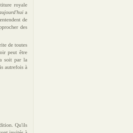
titure royale
aujourd'hui
a
'entendent de
pprocher des
rite de toutes
ir peut être
a soit par la
s autrefois à
ition. Qu'ils
ront invités à