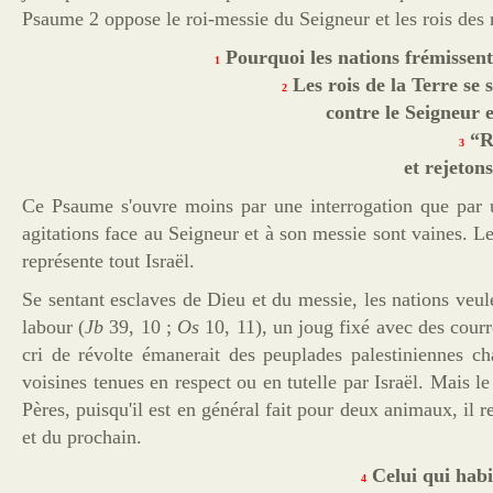
Psaume 2 oppose le roi-messie du Seigneur et les rois des nat
Pourquoi les nations frémissent-e
1
Les rois de la Terre se s
2
contre le Seigneur e
“Ro
3
et rejeton
Ce
Psaume
s'ouvre moins par une interrogation que par u
agitations face au Seigneur et à son messie sont vaines. Le m
représente tout Israël.
Se sentant esclaves de Dieu et du messie, les nations veule
labour (
Jb
39, 10 ;
Os
10, 11), un joug fixé avec des courro
cri de révolte émanerait des peuplades palestiniennes c
voisines tenues en respect ou en tutelle par Israël. Mais le
Pères, puisqu'il est en général fait pour deux animaux, i
et du prochain.
Celui qui habit
4