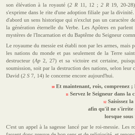
son élévation à la royauté (
2 R
11, 12 ;
2 R
19, 20-28).
s'exprime dans le rite d'une adoption filiale par la divinité.
d'abord
un
sens
historique
qui n'exclut pas un
caractère
de
la génération éternelle du Verbe. Les Apôtres en parlen
mystères de l'Incarnation et du Baptême du Seigneur comme 
Le royaume du messie est établi non par les armes, mais p
les nations du monde et pas seulement de la Terre saint
destructeur (
Ap
2, 27) et sa victoire est certaine, puisq
soumission, soit par la destruction des nations, selon leu
David (
2 S
7, 14) le concerne encore aujourd'hui.
Et maintenant, rois, comprenez ; l
10
Servez le Seigneur dans la c
11
Saisissez la
12
afin qu'il ne s'irrit
lorsque sous
C'est un appel à la sagesse lancé par le roi-messie. Les ro
fassent donc preuve de bon sens et de religiosité, et renonc