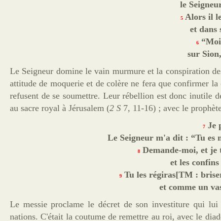
le Seigneur
Alors il l
5
et dans 
“Moi,
6
sur Sion
Le Seigneur domine le vain murmure et la conspiration des 
attitude de moquerie et de colère ne fera que confirmer la c
refusent de se soumettre. Leur rébellion est donc inutile de
au sacre royal à Jérusalem (
2 S
7, 11-16) ; avec le
prophèt
Je p
7
Le Seigneur m'a dit : “Tu es m
Demande-moi, et je t
8
et les confin
Tu les régiras[TM : brise
9
et comme un vase
Le messie proclame le décret de son investiture qui lui
nations. C'était la coutume de remettre au roi, avec le dia