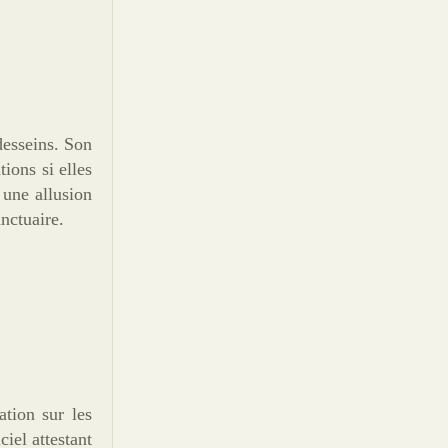
desseins. Son
ions si elles
 une allusion
nctuaire.
tion sur les
ciel attestant