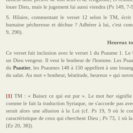
louer Dieu, mais le
jugement
lui aussi viendra (
Ps
149, 7-9
S. Hilaire, commentant le verset 12 selon le TM, écrit 
humaine pécheresse et déchue ? Adhérer à lui, c'est co
9, 290).
Heureux tou
Ce verset fait inclusion avec le verset 1 du
Psaume
1. Le
un Dieu vengeur. Il veut le
bonheur
de l'homme. Les
Psau
du
Psautier
, les Psaumes 148 à 150 appellent à une louan
du salut. Au mot « bonheur, béatitude, heureux » qui ouvr
[
1
]
TM : « Baisez ce qui est pur ». Le mot
bar
signifi
comme le fait la traduction Syriaque, ne s'accorde pas av
serait alors une allusion à la Loi (cf.
Ps
19, 9 où le co
caractéristique de ceux qui cherchent Dieu ;
Ps
73, 1 où la
[
Ez
20, 38]).