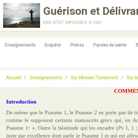
Guérison et Délivr
rien n'est impossible à dieu
Enseignements
Enquête
Prières
Paroles de saints
B
Accueil
Enseignements
Sur l'Ancien Testament
Sur 
COMMEN
Introduction
De même que le Psaume 1, le Psaume 2 ne porte pas de titr
comme le supposent certains manuscrits grecs qui, en
A
Psaume 1
». Outre la béatitude qui les encadre (
Ps
1, 1 ;
er
juste par excellence dont parle le Psaume 1 et qui est affron