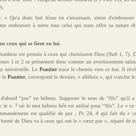
).
: « Qu'a donc fait Jésus en s'incarnant, sinon d'embrasser 
mme embrasser à notre tour
celui qui
nous offre sa nature di
s ceux qui se fient en lui.
bonheur
est promis à ceux qui choisissent Dieu (
Nah
1, 7). D
mes 1 et 2 se présentent donc comme un avertissement salut
ge universelle. Le
Psautier
trace le chemin vers ce but. Il révèl
e le
Psautier
, correspond le dernier, « alléluia », qui conclut le
e
d'abord
“pur” en hébreu. Supposer le sens de “fils” qu'il a
ec le
v. 7
où le mot hébreu
bên
est utilisé pour “fils”. Le « ce
mmandement est qualifié de pur ;
Ps
24, 4 qui fait du «
c
 bonté de Dieu va à ceux qui ont le «
c
œ
ur
pur », séparé de to