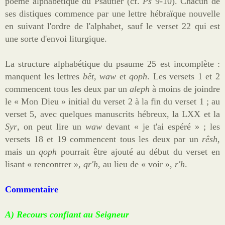
poème alphabétique du Psautier (cf.
Ps
9-10). Chacun de
ses distiques commence par une lettre hébraïque nouvelle
en suivant l'ordre de l'alphabet, sauf le verset 22 qui est
une sorte d'envoi liturgique.
La structure alphabétique du psaume 25 est incomplète :
manquent les lettres
bêt
,
waw
et
qoph
. Les versets 1 et 2
commencent tous les deux par un
aleph
à moins de joindre
le « Mon Dieu » initial du verset 2 à la fin du verset 1
; au
verset 5, avec quelques manuscrits hébreux, la LXX et la
Syr
, on peut lire un
waw
devant « je t'ai espéré » ; les
versets 18 et 19 commencent tous les deux par un
rêsh
,
mais un
qoph
pourrait être ajouté au début du verset en
lisant « rencontrer »,
qr'h
, au lieu de « voir »,
r'h
.
Commentaire
A) Recours confiant au Seigneur