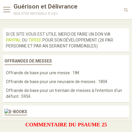
Guérison et Délivrance
rien n'est impossible à dieu
Langues
SI CE SITE VOUS EST UTILE, MERCI DE FAIRE UN DON VIA
PAYPAL
OU
TIPEEE
POUR SON DÉVELOPPEMENT (2€ PAR
Enseignements
PERSONNE ET PAR AN SERAIENT FORMIDABLES)
Enquête
OFFRANDES DE MESSES
Prières
Offrande de base pour une messe : 18€
Paroles de saints
Offrande de base pour une neuvaine de messes : 180€
Bénédictions
Offrande de base pour un trentain de messes à l'intention d'un
défunt : 595€
Médailles
Scapulaires
COMMENTAIRE DU PSAUME 25
Cordons