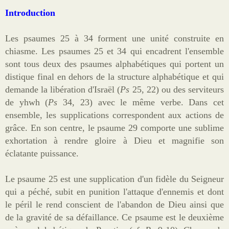
Sites
Introduction
Offrandes de messes
Les psaumes 25 à 34 forment une unité construite en
Ma Chaîne YouTube
chiasme. Les psaumes 25 et 34 qui encadrent l'ensemble
sont tous deux des psaumes alphabétiques qui
portent un
Vidéos populaires
distique final en dehors de la structure alphabétique et qui
demande la libération d'Israël (
Ps
25, 22) ou des serviteurs
Faire un don
de
yhwh
(
Ps
34, 23) avec le même verbe. Dans cet
E-books
ensemble, les supplications correspondent aux actions de
grâce. En son centre, le psaume 29 comporte une sublime
exhortation à rendre gloire à Dieu et magnifie son
éclatante puissance.
Le psaume 25 est une supplication d'un fidèle du Seigneur
qui a péché, subit en punition l'attaque d'ennemis et dont
le péril le rend conscient de l'abandon de Dieu ainsi que
de la gravité de sa défaillance. Ce psaume est le deuxième