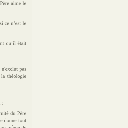
 Père aime le
si ce n’est le
t qu’il était
 n'exclut pas
la théologie
 :
rnité du Père
re donne tout
otion même de