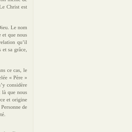
Le Christ est
c Dieu. Le nom
e et que nous
elation qu’il
 et sa grâce,
ns ce cas, le
elée « Père »
n’y considère
t là que nous
ce et origine
e Personne de
té.