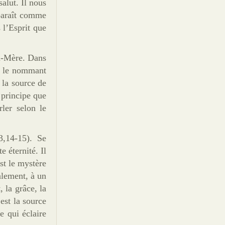
 salut. Il nous
pparaît comme
 l’Esprit que
eu-Mère. Dans
en le nommant
 la source de
 principe que
ler selon le
3,14-15). Se
 éternité. Il
st le mystère
alement, à un
 la grâce, la
 est la source
e qui éclaire