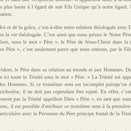
 plus haute à l’égard de son Fils Unique qu’à notre égard. 
pation.
 foi et de la grâce, c’est-à-dire notre relation théologale ave
ns la vie théologale. C’est ainsi que nous prions le Notre Pèr
rs, sous le mot « Père », le Père de Jésus-Christ dans la r
e Père », c’est seulement parce que nous entrons, par le Fils
ovident, le Père dans sa relation au monde et aux Hommes. Da
e ici toute la Trinité sous le mot « Père. » La Trinité est app
rs les Hommes. Si ce troisième sens est incomplet puisqu’on 
richorèse, il ne doit pas cependant être rejeté. En effet, c’es
sent pas la Trinité appellent Dieu « Père », en tant que sour
ons, il est possible d'attribuer ce troisième sens à la premièr
particulière avec la Personne du Père principe fontal de la Trini