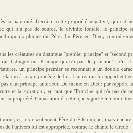
ès la paternité. Derrière cette propriété négative, qui est n
ce qui n’a pas de source, la divinité fontale, le principe s
op anthropomorphique du Père. Le Père en Dieu, contraireme
les créatures on distingue ''premier principe'' et ''second pri
on distingue un ''Principe qui n'a pas de principe'' : c'est l
 créatures, un principe premier se reconnaît à un double caract
 relation à ce qui procède de lui ; l'autre, qui lui appartient en 
 pas d'un principe antérieur. De même en Dieu: par rapport 
ité et la spiration ; en tant que ''Principe qui n'a pas de pri
ment la propriété d'innascibilité, celle que signifie le nom d'In
etourne, est non seulement Père du Fils unique, mais encore
on de l'univers lui est appropriée, comme le chante le Credo – 