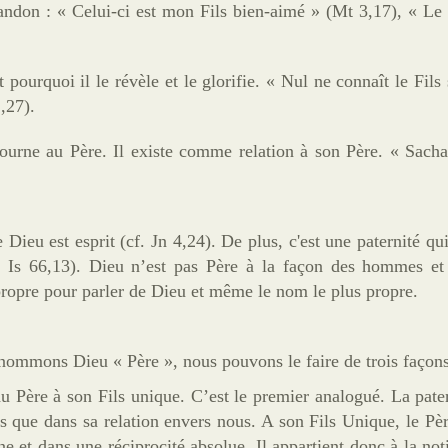
bandon : « Celui-ci est mon Fils bien-aimé » (Mt 3,17), « Le
pourquoi il le révèle et le glorifie. « Nul ne connaît le Fils 
1,27).
ourne au Père. Il existe comme relation à son Père. « Sachan
Dieu est esprit (cf. Jn 4,24). De plus, c'est une paternité qui
. Is 66,13). Dieu n’est pas Père à la façon des hommes et 
propre pour parler de Dieu et même le nom le plus propre.
s nommons Dieu « Père », nous pouvons le faire de trois façons
u Père à son Fils unique. C’est le premier analogué. La pate
s que dans sa relation envers nous. A son Fils Unique, le Pè
ine et dans une réciprocité absolue. Il appartient donc à la n