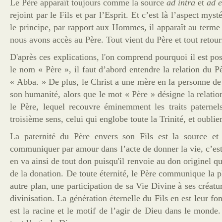
Le Père apparaît toujours comme la source
ad intra
et
ad e
rejoint par le Fils et par l’Esprit. Et c’est là l’aspect my
le principe, par rapport aux Hommes, il apparaît au terme de
nous avons accès au Père. Tout vient du Père et tout retou
D'après ces explications, l'on comprend pourquoi il est po
le nom « Père », il faut d’abord entendre la relation du 
« Abba. » De plus, le Christ a une mère en la personne de
son humanité, alors que le mot « Père » désigne la relation
le Père, lequel recouvre éminemment les traits paterne
troisième sens, celui qui englobe toute la Trinité, et oubli
La paternité du Père envers son Fils est la source et
communiquer par amour dans l’acte de donner la vie, c’est pa
en va ainsi de tout don puisqu'il renvoie au don originel q
de la donation. De toute éternité, le Père communique la 
autre plan, une participation de sa Vie Divine à ses créatur
divinisation. La génération éternelle du Fils en est leur fo
est la racine et le motif de l’agir de Dieu dans le monde.