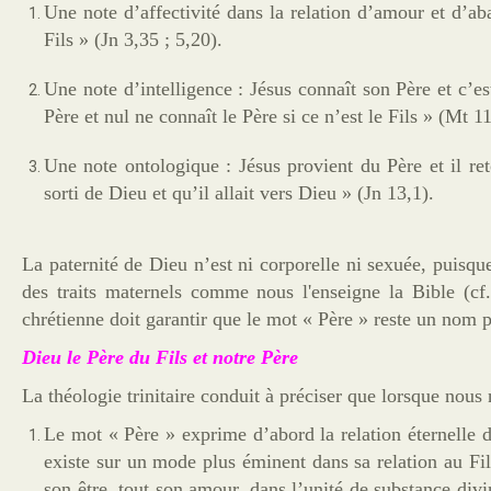
Une note d’affectivité dans la relation d’amour et d’a
Fils » (Jn 3,35 ; 5,20).
Une note d’intelligence : Jésus connaît son Père et c’est 
Père et nul ne connaît le Père si ce n’est le Fils » (Mt 1
Une note ontologique : Jésus provient du Père et il ret
sorti de Dieu et qu’il allait vers Dieu » (Jn 13,1).
La paternité de Dieu n’est ni corporelle ni sexuée, puisque 
des traits maternels comme nous l'enseigne la Bible (cf
chrétienne doit garantir que le mot « Père » reste un nom 
Dieu le Père du Fils et notre Père
La théologie trinitaire conduit à préciser que lorsque nou
Le mot « Père » exprime d’abord la relation éternelle d
existe sur un mode plus éminent dans sa relation au Fil
son être, tout son amour, dans l’unité de substance div