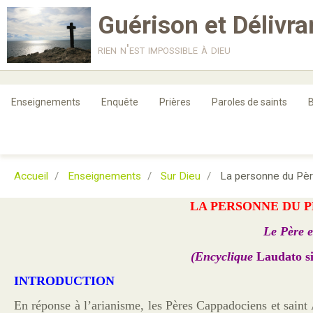
Guérison et Délivr
rien n'est impossible à dieu
Enseignements
Enquête
Prières
Paroles de saints
B
Accueil
Enseignements
Sur Dieu
La personne du Pè
LA PERSONNE DU P
Le Père e
(Encyclique
Laudato s
INTRODUCTION
En réponse à l’arianisme, les Pères Cappadociens et saint 