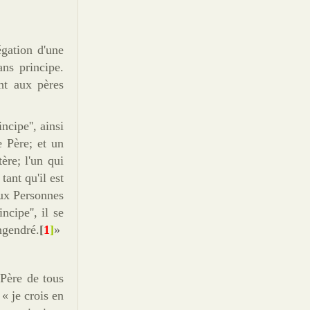
égation d'une
ans principe.
nt aux pères
ncipe'', ainsi
e Père; et un
ère; l'un qui
tant qu'il est
aux Personnes
ncipe'', il se
engendré.
[
1
]
»
 Père de tous
« je crois en