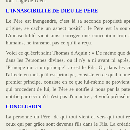
tout l’agir de Dieu.
L'INNASCIBILITÉ DE DIEU LE PÈRE
Le Père est inengendré, c’est là sa seconde propriété apr
origine, se cache un aspect positif : le Père est la sour
L'innascibilité vient ainsi corriger une conception tr
humains, ne transmet pas ce qu’il a reçu.
Voici ce qu'écrit saint Thomas d'Aquin : « De même que dans 
dans les Personnes divines, ou il n'y a ni avant ni après, 
''Principe qui a un principe'' : c'est le Fils. Or, dans les
l'affecte en tant qu'il est principe, consiste en ce qu'il a une
premier principe, consiste en ce que lui-même ne provient
qui procèdent de lui, le Père se notifie à nous par la patern
notifie par ceci qu'il n'est pas d'un autre ; et voilà précisé
CONCLUSION
La personne du Père, de qui tout vient et vers qui tout r
ceux qui par grâce sont devenus fils dans le Fils. La créati