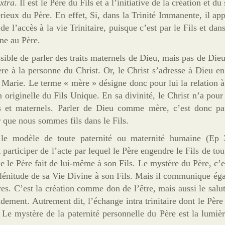
xtra
. Il est le Père du Fils et a l’initiative de la création et du
stérieux du Père. En effet, Si, dans la Trinité Immanente, il a
 l’accès à la vie Trinitaire, puisque c’est par le Fils et dans
rne au Père.
ssible de parler des traits maternels de Dieu, mais pas de Di
Père à la personne du Christ. Or, le Christ s’adresse à Dieu 
 Marie. Le terme « mère » désigne donc pour lui la relation à
 originelle du Fils Unique. En sa divinité, le Christ n’a pour
ls et maternels. Parler de Dieu comme mère, c’est donc par
er que nous sommes fils dans le Fils.
 le modèle de toute paternité ou maternité humaine (Ep 
rticiper de l’acte par lequel le Père engendre le Fils de toute
ue le Père fait de lui-même à son Fils. Le mystère du Père, c’e
plénitude de sa Vie Divine à son Fils. Mais il communique ég
es. C’est la création comme don de l’être, mais aussi le salut,
ndement. Autrement dit, l’échange intra trinitaire dont le Père
 Le mystère de la paternité personnelle du Père est la lumièr