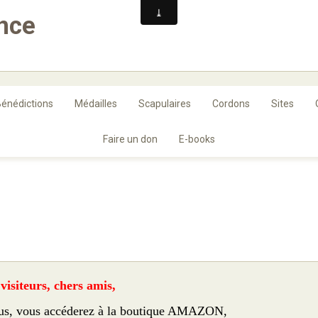
ance
énédictions
Médailles
Scapulaires
Cordons
Sites
Faire un don
E-books
visiteurs, chers amis,
sous, vous accéderez à la boutique AMAZON,